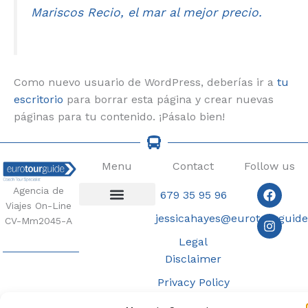
Mariscos Recio, el mar al mejor precio.
Como nuevo usuario de WordPress, deberías ir a
tu
escritorio
para borrar esta página y crear nuevas
páginas para tu contenido. ¡Pásalo bien!
Menu
Contact
Follow us
Faceb
Insta
Agencia de
679 35 95 96
Viajes On-Line
jessicahayes@eurotourguid
Coach Tours
CV-Mm2045-A
Legal
Disclaimer
Privacy Policy
Terms &